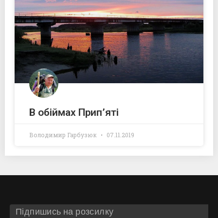
В обіймах Прип’яті
Володимир Гарбузюк
07.11.2019