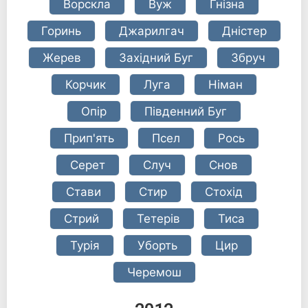
Ворскла
Вуж
Гнізна
Горинь
Джарилгач
Дністер
Жерев
Західний Буг
Збруч
Корчик
Луга
Німан
Опір
Південний Буг
Прип'ять
Псел
Рось
Серет
Случ
Снов
Стави
Стир
Стохід
Стрий
Тетерів
Тиса
Турія
Уборть
Цир
Черемош