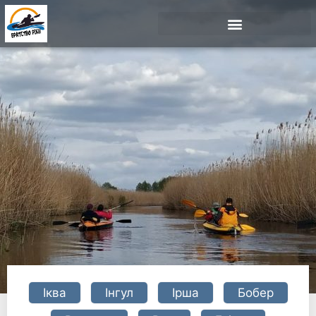
Іква
Інгул
Ірша
Бобер