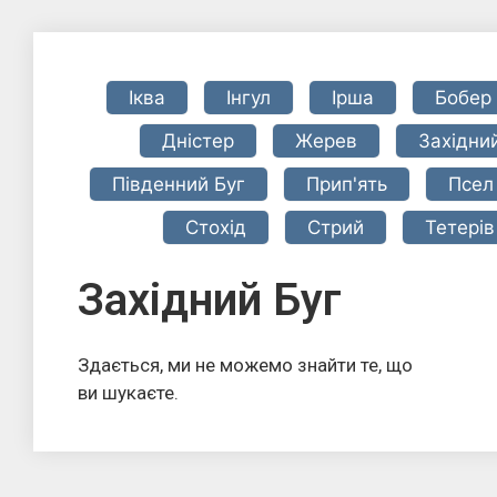
Іква
Інгул
Ірша
Бобер
Дністер
Жерев
Західни
Південний Буг
Прип'ять
Псел
Стохід
Стрий
Тетерів
Західний Буг
Здається, ми не можемо знайти те, що
ви шукаєте.