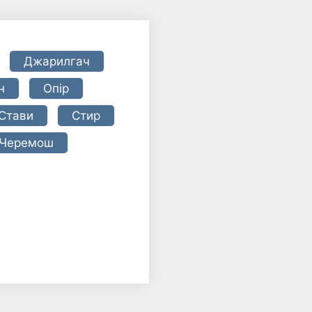
Джарилгач
н
Опір
Стави
Стир
Черемош