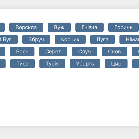
Ворскла
Вуж
Гнізна
Горинь
й Буг
Збруч
Корчик
Луга
Німа
Рось
Серет
Случ
Снов
Тиса
Турія
Уборть
Цир