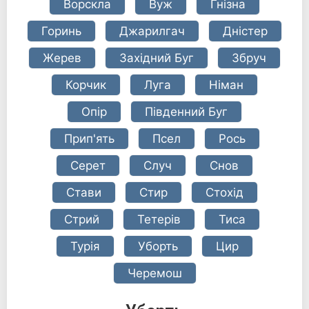
Ворскла
Вуж
Гнізна
Горинь
Джарилгач
Дністер
Жерев
Західний Буг
Збруч
Корчик
Луга
Німан
Опір
Південний Буг
Прип'ять
Псел
Рось
Серет
Случ
Снов
Стави
Стир
Стохід
Стрий
Тетерів
Тиса
Турія
Уборть
Цир
Черемош