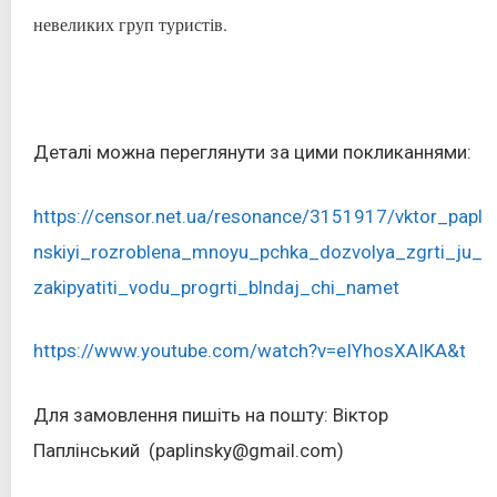
невеликих груп туристів.
Деталі можна переглянути за цими покликаннями:
https://censor.net.ua/resonance/3151917/vktor_papl
nskiyi_rozroblena_mnoyu_pchka_dozvolya_zgrti_ju_
zakipyatiti_vodu_progrti_blndaj_chi_namet
https://www.youtube.com/watch?v=eIYhosXAIKA&t
Для замовлення пишіть на пошту:
Віктор
Паплінський
(
paplinsky@gmail.com)