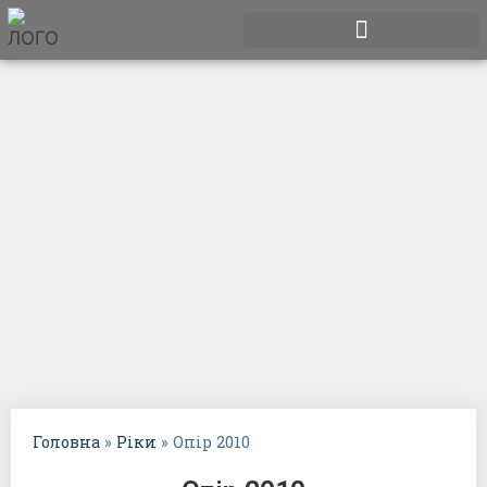
Пам’яті Володі. Дністер-2021
Головна
»
Ріки
»
Опір 2010