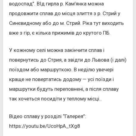
водоспад”. ВІд гирла р. Кам’янка можна
продовжити сплав до місця злиття з р. Стрий у
Синєвидному або до м. Стрий. Ріка тут виходить
вже з гір, є кілька прижимів до крутого ПБ.
У кожному селі можна закінчити сплав і
повернутись до Стрия, а звідти до Львова (і далі)
поїздом або маршруткою. В неділю увечері
краще не повертатись додому — усі поїзди і
маршрутки будуть переповнені, а після сплаву
так хочеться посидіти у теплому місці..
Відео сплаву у розділі “Галерея”:
https://youtu.be/UcoHpA_tXg8