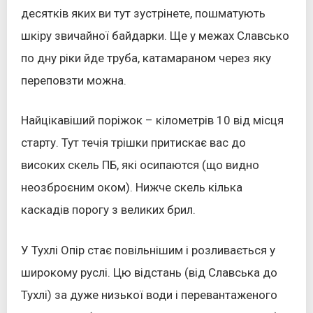
десятків яких ви тут зустрінете, пошматують
шкіру звичайної байдарки. Ще у межах Славсько
по дну ріки йде труба, катамараном через яку
переповзти можна.
Найцікавіший поріжок – кілометрів 10 від місця
старту. Тут течія трішки притискає вас до
високих скель ПБ, які осипаются (що видно
неозброєним оком). Нижче скель кілька
каскадів порогу з великих брил.
У Тухлі Опір стає повільнішим і розливається у
широкому руслі. Цю відстань (від Славська до
Тухлі) за дуже низької води і перевантаженого