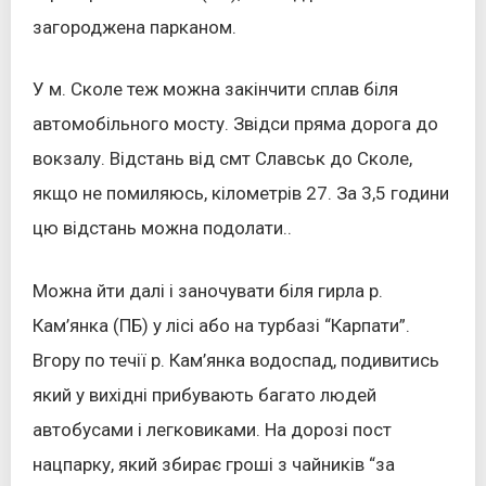
загороджена парканом.
У м. Сколе теж можна закінчити сплав біля
автомобільного мосту. Звідси пряма дорога до
вокзалу. Відстань від смт Славськ до Сколе,
якщо не помиляюсь, кілометрів 27. За 3,5 години
цю відстань можна подолати..
Можна йти далі і заночувати біля гирла р.
Кам’янка (ПБ) у лісі або на турбазі “Карпати”.
Вгору по течії р. Кам’янка водоспад, подивитись
який у вихідні прибувають багато людей
автобусами і легковиками. На дорозі пост
нацпарку, який збирає гроші з чайників “за