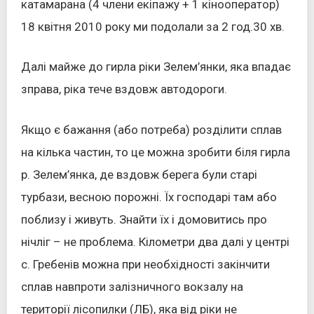
катамарана (4 члени екіпажу + 1 кінооператор)
18 квітня 2010 року ми подолали за 2 год.30 хв.
Далі майже до гирла ріки Зелем’янки, яка впадає
зправа, ріка тече вздовж автодороги.
Якщо є бажання (або потреба) розділити сплав
на кілька частин, то це можна зробити біля гирла
р. Зелем’янка, де вздовж берега були старі
турбази, весною порожні. Їх господарі там або
поблизу і живуть. Знайти їх і домовитись про
нічліг – не проблема. Кілометри два далі у центрі
с. Гребенів можна при необхідності закінчити
сплав навпроти залізничного вокзалу на
території лісопилки (ЛБ), яка від ріки не