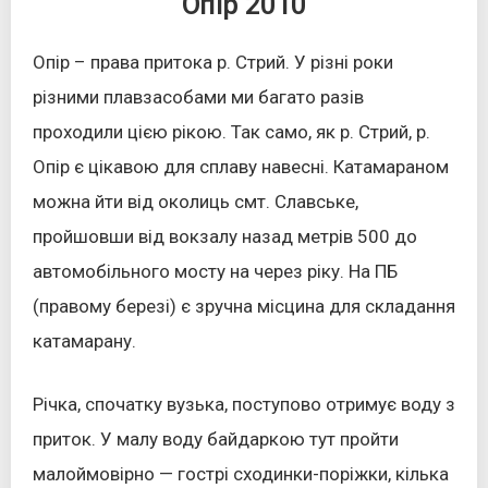
Опір 2010
Опір – права притока р. Стрий. У різні роки
різними плавзасобами ми багато разів
проходили цією рікою. Так само, як р. Стрий, р.
Опір є цікавою для сплаву навесні. Катамараном
можна йти від околиць смт. Славське,
пройшовши від вокзалу назад метрів 500 до
автомобільного мосту на через ріку. На ПБ
(правому березі) є зручна місцина для складання
катамарану.
Річка, спочатку вузька, поступово отримує воду з
приток. У малу воду байдаркою тут пройти
малоймовірно — гострі сходинки-поріжки, кілька