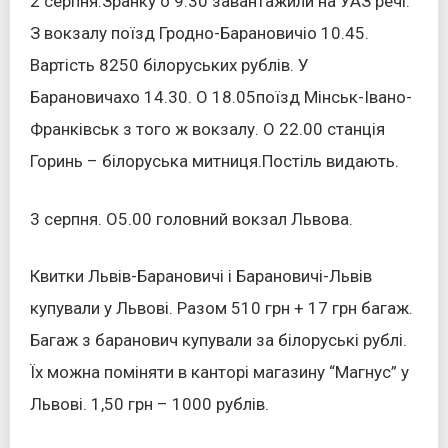
2 серпня.Зранку о 9.30 завантажили на УАЗ речі.
З вокзалу поїзд Гродно-Барановичіо 10.45.
Вартість 8250 білоруських рублів. У
Барановичахо 14.30. О 18.05поїзд Мінськ-Івано-
Франківськ з того ж вокзалу. О 22.00 станція
Горинь – білоруська митниця.Постіль видають.
3 серпня. О5.00 головний вокзал Львова.
Квитки Львів-Барановичі і Барановичі-Львів
купували у Львові. Разом 510 грн + 17 грн багаж.
Багаж з баранович купували за білоруські рублі.
Їх можна поміняти в канторі магазину “Магнус” у
Львові. 1,50 грн – 1000 рублів.