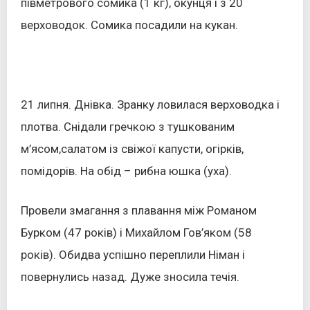
півметрового сомика (1 кг), окунця і з 20
верховодок. Сомика посадили на кукан.
21 липня. Днівка. Зранку ловилася верховодка і
плотва. Снідали гречкою з тушкованим
м’ясом,салатом із свіжої капусти, огірків,
помідорів. На обід – рибна юшка (уха).
Провели змагання з плавання між Романом
Бурком (47 років) і Михайлом Гов’яком (58
років). Обидва успішно переплили Німан і
повернулись назад. Дуже зносила течія.