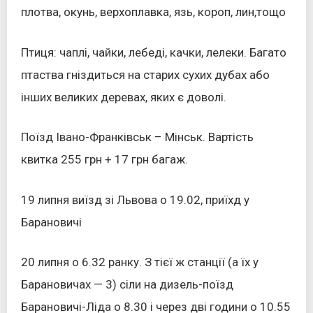
плотва, окунь, верхоплавка, язь, короп, лин,тощо
Птиця: чаплі, чайки, лебеді, качки, лелеки. Багато
птаства гніздиться на старих сухих дубах або
інших великих деревах, яких є доволі.
Поїзд Івано-Франківськ – Мінськ. Вартість
квитка 255 грн + 17 грн багаж.
19 липня виїзд зі Львова о 19.02, приїхд у
Барановичі
20 липня о 6.32 ранку. З тієї ж станції (а їх у
Барановичах — 3) сіли на дизель-поїзд
Барановичі-Ліда о 8.30 і через дві години о 10.55