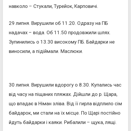
навколо – Стукали, Турейок, Карповичі.
29 липня. Вирушили об 11.20. Одразу на ПБ
надачах – вода. Об 11.50 продовжили шлях.
Зупинились о 13.30 високому ПБ. Байдарки не
виносили, а підіймали. Маслюки.
30 липня. Вирушили вдорогу о 8.30. Купались час
від часу на піщаних пляжах. Дійшли до р. Щара,
що впадає в Німан зліва. Від її гирла відплило сім
байдарок, ми стали на їх місце. По Щарі постійно
йдуть байдарки і каяки. Рибалили – щука, лящі.