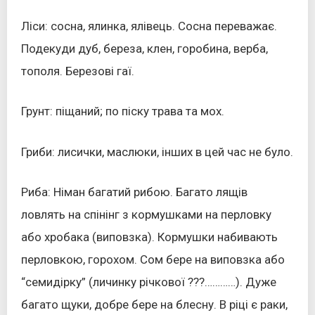
Ліси: сосна, ялинка, ялівець. Сосна переважає.
Подекуди дуб, береза, клен, горобина, верба,
тополя. Березові гаї.
Грунт: піщаний; по піску трава та мох.
Гриби: лисички, маслюки, інших в цей час не було.
Риба: Німан багатий рибою. Багато лящів
ловлять на спінінг з кормушками на перловку
або хробака (виповзка). Кормушки набивають
перловкою, горохом. Сом бере на виповзка або
“семидірку” (личинку річкової ???…………). Дуже
багато щуки, добре бере на блесну. В ріці є раки,