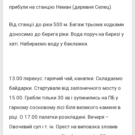
прибули на станцію Неман (деревня Селец).
Від станції до ріки 500 м. Багаж трьома ходками
доносимо до берега ріки. Вода поруч на березі у
хаті. Набираємо воду у баклажки.
13.00 перекус: гарячий чай, канапки. Складаємо
байдарки. Стартували від залізничного мосту о
15.00. Гребли тільки 30 хв і зупинились на ПБ у
гарному сосновому лісі біля великого каменя в
ріці. О 17.00 палатки розкладені. Вечеря –
Овочевий суп і т. ін. Орест на виповзка зловив