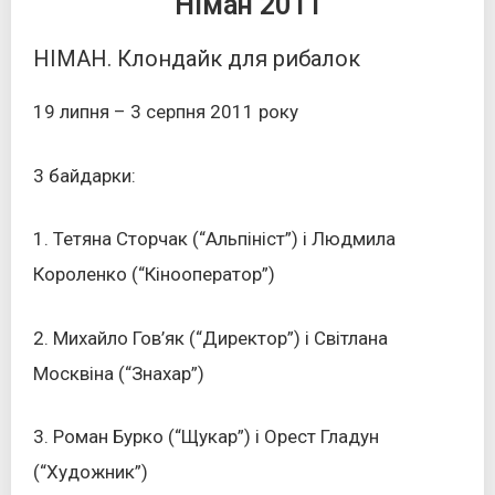
Німан 2011
НІМАН. Клондайк для рибалок
19 липня – 3 серпня 2011 року
3 байдарки:
1. Тетяна Сторчак (“Альпініст”) і Людмила
Короленко (“Кінооператор”)
2. Михайло Гов’як (“Директор”) і Світлана
Москвіна (“Знахар”)
3. Роман Бурко (“Щукар”) і Орест Гладун
(“Художник”)