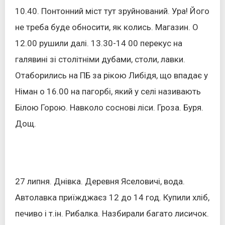
10.40. Понтонний міст тут зруйнований. Ура! Його
не треба буде обносити, як колись. Магазин. О
12.00 рушили далі. 13.30-14 00 перекус на
галявині зі столітніми дубами, столи, лавки.
Отаборились на ПБ за рікою Либідя, що впадає у
Німан о 16.00 на пагорбі, який у селі називають
Білою Горою. Навколо соснові ліси. Гроза. Буря.
Дощ.
27 липня. Днівка. Деревня Яселовичі, вода.
Автолавка приїжджаєз 12 до 14 год. Купили хліб,
печиво і т.ін. Рибалка. Назбирали багато лисичок.