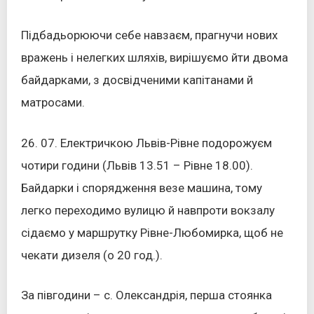
Підбадьорюючи себе навзаєм, прагнучи нових
вражень і нелегких шляхів, вирішуємо йти двома
байдарками, з досвідченими капітанами й
матросами.
26. 07. Електричкою Львів-Рівне подорожуєм
чотири години (Львів 13.51 – Рівне 18.00).
Байдарки і спорядження везе машина, тому
легко переходимо вулицю й навпроти вокзалу
сідаємо у маршрутку Рівне-Любомирка, щоб не
чекати дизеля (о 20 год.).
За півгодини – с. Олександрія, перша стоянка