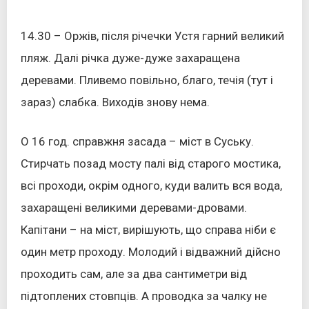
14.30 – Оржів, після річечки Устя гарний великий
пляж. Далі річка дуже-дуже захаращена
деревами. Пливемо повільно, благо, течія (тут і
зараз) слабка. Виходів знову нема.
О 16 год. справжня засада – міст в Суську.
Стирчать позад мосту палі від старого мостика,
всі проходи, окрім одного, куди валить вся вода,
захаращені великими деревами-дровами.
Капітани – на міст, вирішують, що справа ніби є
один метр проходу. Молодий і відважний дійсно
проходить сам, але за два сантиметри від
підтоплених стовпців. А проводка за чалку не