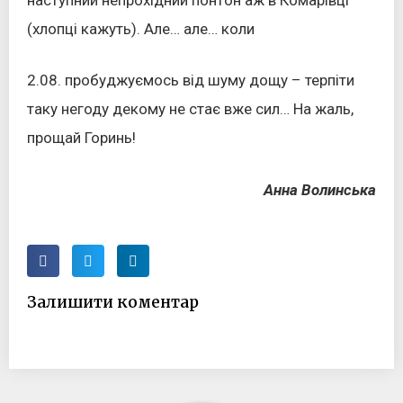
(хлопці кажуть). Але… але… коли
2.08. пробуджуємось від шуму дощу – терпіти
таку негоду декому не стає вже сил… На жаль,
прощай Горинь!
Анна Волинська
Залишити коментар