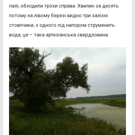
палі, обходили трохи справа. Хвилин за десять
потому на лівому березі видно три залізні
стовпчики, з одного під напором струменить
вода, це – така артезіанська свердловина.