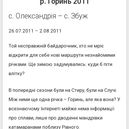
р. Горинь 2011
с. Олександрія – с. Збуж
26.07.2011 – 2.08.2011
Той несправжній байдарочник, хто не мріє
відкрити для себе нові маршрути незнайомими
річками. Ще зимою задумувались: куди б піти
влітку?
В попередні сезони були на Стиру, були на Случі.
Між ними ще одна річка – Горинь, але яка вона? У
всезнаючому Інтернеті майже нема інформації
про сплави, лише про дводенні мандрівки
катамаранами поблизу Рівного.