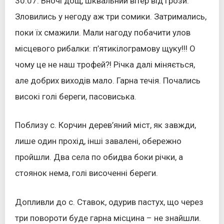
30.07. Вночі дощ, шквальний вітер від грози.
Зловились у негоду аж три сомики. Затримались,
поки їх смажили. Мали нагоду побачити улов
місцевого рибалки: п’ятикілограмову щуку!!! О
чому це не наш трофей?! Річка далі міняється,
але добрих виходів мало. Гарна течія. Почались
високі голі береги, пасовиська.
Поблизу с. Корчин дерев’яний міст, як завжди,
лише один прохід, інші завалені, обережно
пройшли. Два села по обидва боки річки, а
стоянок нема, голі височенні береги.
Допливли до с. Ставок, одурив пастух, що через
три повороти буде гарна місцина – не знайшли.