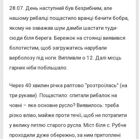
28.07. День наступний був безрибним, але
нашому рибалці пощастило вранці бачити бобра,
якому не заважав шум дамби шастати туди-
сюди біля берега. Бережок на стоянці виявився
болотистим, щоб загружатись нарубали
верболозу під ноги. Випливли о 12. Далі місць
гарних ніби побільшало.
Через 40 хвилин річка раптово “розтроїлась” (на
три рукави). Пощастило: спитали рибалок на
човні – яке основне русло? Виявилось: треба
різко вліво, майже проти течії, щоб не потрапити
у велику петлю старого русла. Міст біля с. Рубче
проходили дуже обережно, за ним притоплені