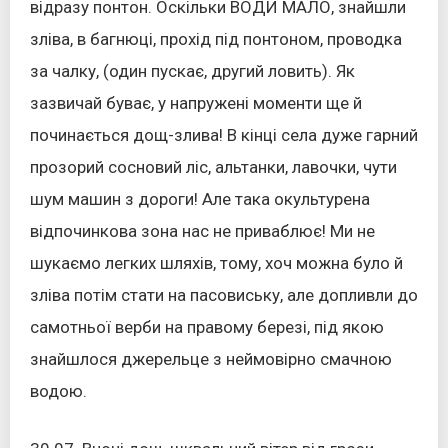
відразу понтон. Оскільки ВОДИ МАЛО, знайшли
зліва, в багнюці, прохід під понтоном, проводка
за чалку, (один пускає, другий ловить). Як
зазвичай буває, у напружені моменти ще й
починається дощ-злива! В кінці села дуже гарний
прозорий сосновий ліс, альтанки, лавочки, чути
шум машин з дороги! Але така окультурена
відпочинкова зона нас не приваблює! Ми не
шукаємо легких шляхів, тому, хоч можна було й
зліва потім стати на пасовиську, але допливли до
самотньої верби на правому березі, під якою
знайшлося джерельце з неймовірно смачною
водою.