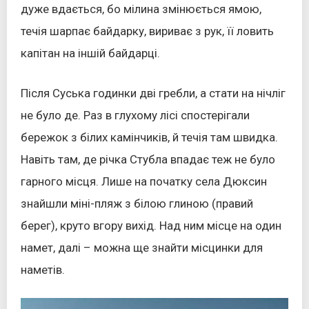
дуже вдається, бо мілина змінюється ямою,
течія шарпає байдарку, вириває з рук, її ловить
капітан на іншій байдарці.
Після Суська годинки дві гребли, а стати на нічліг
не було де. Раз в глухому лісі спостерігали
бережок з білих камінчиків, й течія там швидка.
Навіть там, де річка Стубла впадає теж не було
гарного місця. Лише на початку села Дюксин
знайшли міні-пляж з білою глиною (правий
берег), круто вгору вихід. Над ним місце на один
намет, далі – можна ще знайти місцинки для
наметів.