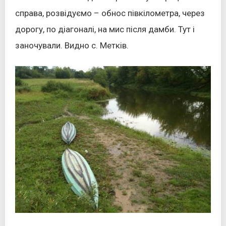
справа, розвідуємо – обнос півкілометра, через
дорогу, по діагоналі, на мис після дамби. Тут і
заночували. Видно с. Метків.