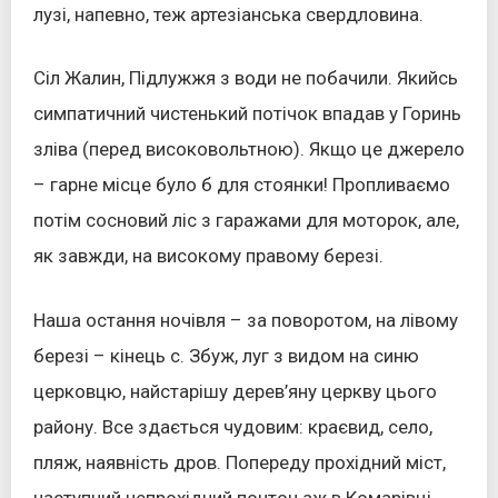
лузі, напевно, теж артезіанська свердловина.
Сіл Жалин, Підлужжя з води не побачили. Якийсь
симпатичний чистенький потічок впадав у Горинь
зліва (перед високовольтною). Якщо це джерело
– гарне місце було б для стоянки! Пропливаємо
потім сосновий ліс з гаражами для моторок, але,
як завжди, на високому правому березі.
Наша остання ночівля – за поворотом, на лівому
березі – кінець с. Збуж, луг з видом на синю
церковцю, найстарішу дерев’яну церкву цього
району. Все здається чудовим: краєвид, село,
пляж, наявність дров. Попереду прохідний міст,
наступний непрохідний понтон аж в Комарівці