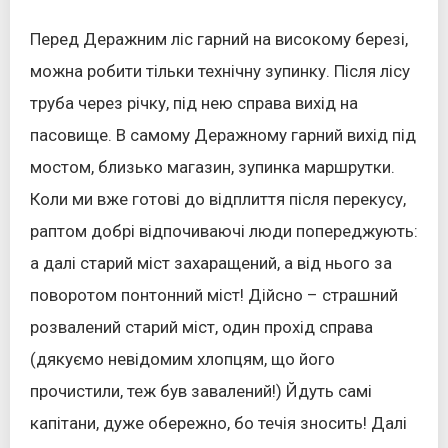
Перед Деражним ліс гарний на високому березі,
можна робити тільки технічну зупинку. Після лісу
труба через річку, під нею справа вихід на
пасовище. В самому Деражному гарний вихід під
мостом, близько магазин, зупинка маршрутки.
Коли ми вже готові до відплиття після перекусу,
раптом добрі відпочиваючі люди попереджують:
а далі старий міст захаращений, а від нього за
поворотом понтонний міст! Дійсно – страшний
розвалений старий міст, один прохід справа
(дякуємо невідомим хлопцям, що його
прочистили, теж був завалений!) Йдуть самі
капітани, дуже обережно, бо течія зносить! Далі