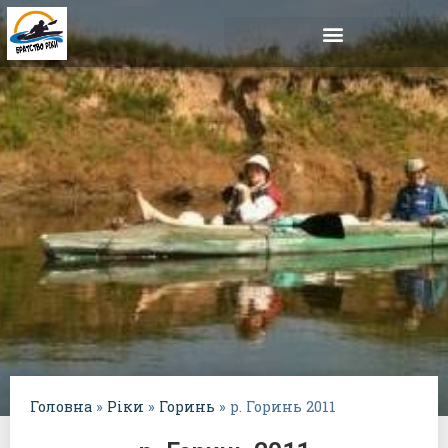
Головна
»
Ріки
»
Горинь
»
р. Горинь 2011