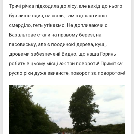
Тричі річка підходила до лісу, але вихід до нього
був лише один, на жаль, там здохлятиною
смерділо, геть утікаємо. Не допливаючи с.
Базальтове стали на правому березі, на
пасовиську, але є поодинокі дерева, кущі,
дровами забезпечені! Видно, що наша Горинь
робить в цьому місці аж три повороти! Примітка:
русло ріки дуже звивисте, поворот за поворотом!