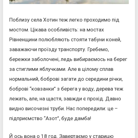
Поблизу села Хотин теж легко проходимо під
мостом. Цікава особливість: на мостах
Рівненщини полюбляють стояти табуни коней,
заважаючи проїзду транспорту. Гребемо,
бережки заболочені, ледь вибираємось на берег
за стиглими яблучками. Але в цілому сплав
нормальний, боброві загати до середини річки,
боброві “ковзанки” з берега у воду, дерева теж
лежать, але, на щастя, завжди є прохід. Давно
видно височезні труби. Нас попередили: це –
підприємство “Азот”, буде дамба!
Й ось вона о 18 год. Завертаємо у старицю