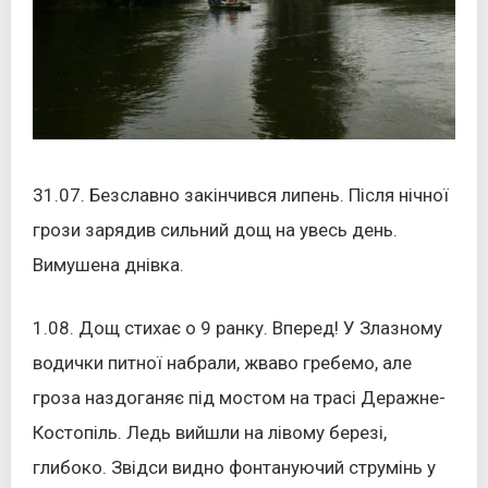
31.07. Безславно закінчився липень. Після нічної
грози зарядив сильний дощ на увесь день.
Вимушена днівка.
1.08. Дощ стихає о 9 ранку. Вперед! У Злазному
водички питної набрали, жваво гребемо, але
гроза наздоганяє під мостом на трасі Деражне-
Костопіль. Ледь вийшли на лівому березі,
глибоко. Звідси видно фонтануючий струмінь у