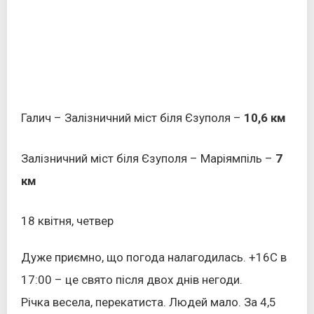
Галич – Залізничний міст біля Єзуполя –
10,6 км
Залізничний міст біля Єзуполя – Маріямпіль –
7
км
18 квітня, четвер
Дуже приємно, що погода налагодилась. +16С в
17:00 – це свято після двох днів негоди.
Річка весела, перекатиста. Людей мало. За 4,5