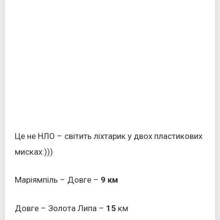
Це не НЛО – світить ліхтарик у двох пластикових
мисках:)))
Маріямпіль – Довге –
9 км
Довге – Золота Липа –
15
км