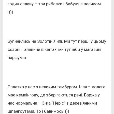
годин сплаву – три рибалки і бабуня з песиком
:)))
Зупинились на Золотій Липі. Ми тут перші у цьому
сезоні. Галявини в квітах, ми тут ніби у магазині
парфумів.
Палатка у нас з великим тамбуром. Ілля – колега
має кемпінгову, де зберігаються речі. Баржа у
нас нормальна – 3-ка “Неріс” з дерев’янними
шпангоутами. То і бавимось:)))