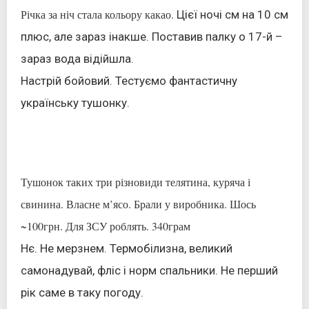
Річка за ніч стала кольору какао.
Цієї ночі см на 10 см
плюс, але зараз інакше. Поставив палку о 17-й –
зараз вода відійшла.
Настрій бойовий. Тестуємо фантастичну
українську тушонку.
Тушонок таких три різновиди телятина, куряча і
свинина. Власне м’ясо. Брали у виробника. Шось
~100грн. Для ЗСУ роблять. 340грам
Нє. Не мерзнем. Термобілизна, великий
самонадувай, фліс і норм спальники. Не перший
рік саме в таку погоду.