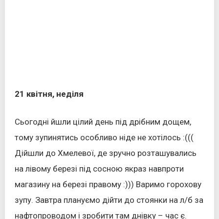
21 квітня, неділя
Сьогодні йшли цілий день під дрібним дощем,
тому зупинятись особливо ніде не хотілось :(((
Дійшли до Хмелевої, де зручно розташувались
на лівому березі під сосною якраз навпроти
магазину на березі правому :))) Варимо горохову
зупу. Завтра плануємо дійти до стоянки на л/б за
нафтопроводом і зробити там днівку – час є.