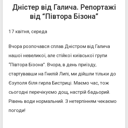
Дністер від Галича. Репортажі
від “Півтора Бізона”
17 квітня, середа
Вчора розпочався сплав Дністром від Галича
нашої невеликої, але стійкої київської групи
“Півтора Бізона”. Вчора, в день приїзду,
стартувавши на Гнилій Липі, ми дійшли тільки до
Єзуполя біля гирла Бистриці. Маємо час, тож
сьогодні перечікуємо дощ, настрій бадьорий.
Рівень води нормальний. З нетерпінням чекаємо
погоди!