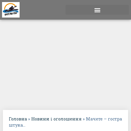
Пам’яті Володі. Дністер-2021
Головна
»
Новини і оголошення
»
Мачете – гостра
штука…