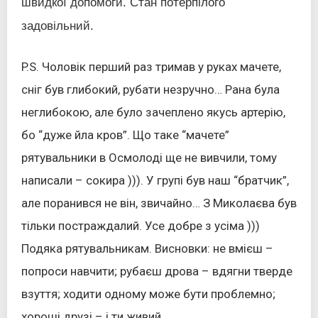
швидкої допомоги. Стан потерпілого
задовільний.
P.S. Чоловік перший раз тримав у руках мачете,
сніг був глибокий, рубати незручно… Рана була
неглибокою, але було зачеплено якусь артерію,
бо “дуже йла кров”. Що таке “мачете”
рятувальники в Осмолоді ще не вивчили, тому
написали – сокира ))). У групі був наш “братчик”,
але поранився не він, звичайно… З Миколаєва був
тільки постраждалий. Усе добре з усіма )))
Подяка рятувальникам. Висновки: не вмієш –
попроси навчити; рубаєш дрова – вдягни тверде
взуття; ходити одному може бути проблемно;
хороші друзі – і ти живий.