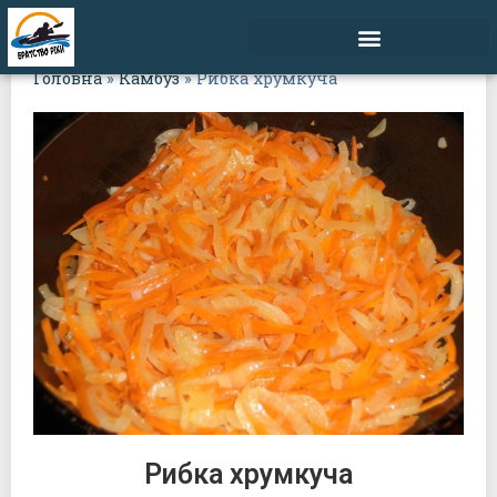
Головна
»
Камбуз
»
Рибка хрумкуча
Рибка хрумкуча