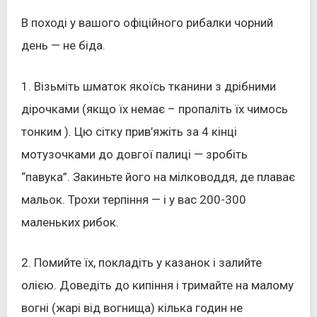
В поході у вашого офіційного рибалки чорний
день — не біда.
1. Візьміть шматок якоїсь тканини з дрібними
дірочками (якщо їх немає – пропаліть їх чимось
тонким ). Цю сітку прив’яжіть за 4 кінці
мотузочками до довгої палиці — зробіть
“павука”. Закиньте його на мілководдя, де плаває
мальок. Трохи терпіння — і у вас 200-300
маленьких рибок.
2. Помийте їх, покладіть у казанок і залийте
олією. Доведіть до кипіння і тримайте на малому
вогні (жарі від вогнища) кілька годин не