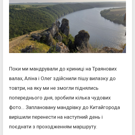
Поки ми мандрували до криниці на Траянових
валах, Аліна і Олег здійснили пішу вилазку до
товтри, на яку ми не змогли піднялись
попереднього дня, зробили кілька чудових
фото… Заплановану мандрівку до Китайгорода
вирішили перенести на наступний день і
поєднати з проходженням маршруту.