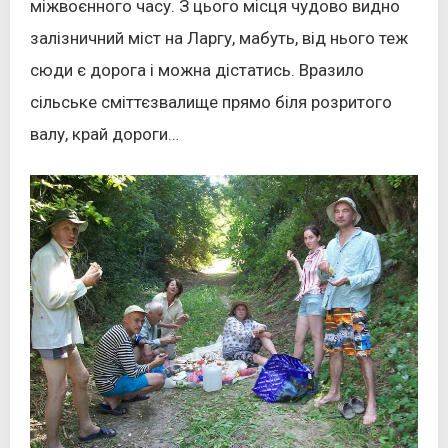
міжвоєнного часу. З цього місця чудово видно
залізничний міст на Ларгу, мабуть, від нього теж
сюди є дорога і можна дістатись. Вразило
сільське сміттєзвалище прямо біля розритого
валу, край дороги…