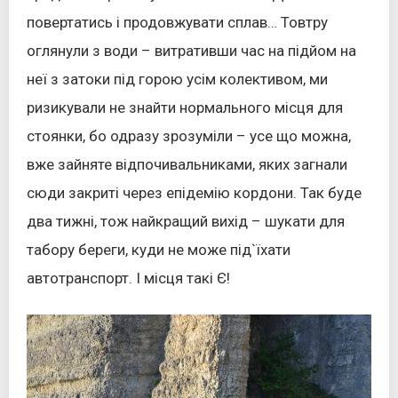
повертатись і продовжувати сплав… Товтру
оглянули з води – витративши час на підйом на
неї з затоки під горою усім колективом, ми
ризикували не знайти нормального місця для
стоянки, бо одразу зрозуміли – усе що можна,
вже зайняте відпочивальниками, яких загнали
сюди закриті через епідемію кордони. Так буде
два тижні, тож найкращий вихід – шукати для
табору береги, куди не може під`їхати
автотранспорт. І місця такі Є!