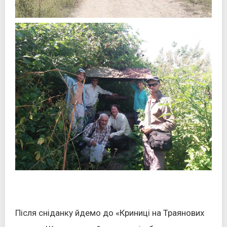
Після сніданку йдемо до «Криниці на Траянових