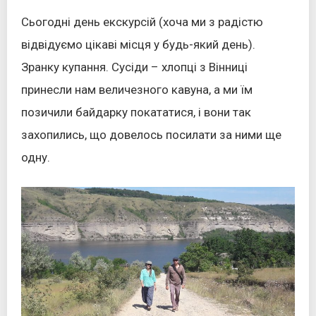
Сьогодні день екскурсій (хоча ми з радістю
відвідуємо цікаві місця у будь-який день).
Зранку купання. Сусіди – хлопці з Вінниці
принесли нам величезного кавуна, а ми їм
позичили байдарку покататися, і вони так
захопились, що довелось посилати за ними ще
одну.