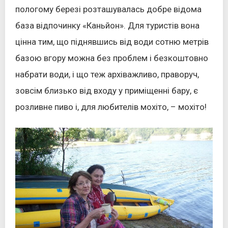
пологому березі розташувалась добре відома
база відпочинку «Каньйон». Для туристів вона
цінна тим, що піднявшись від води сотню метрів
базою вгору можна без проблем і безкоштовно
набрати води, і що теж архіважливо, праворуч,
зовсім близько від входу у приміщенні бару, є
розливне пиво і, для любителів мохіто, – мохіто!