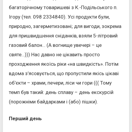
багаторічному товаришеві з К.-Подільського п.
Ігору (тел. 098 2334840). Усі продукти були,
природно, загерметизовані; для вигоди, зокрема
для пришвидшення сніданків, взяли 5-літровий
газовий балон… (А вогнище увечері – це
святе…))) Нас давно не цікавить просто
проходження якоїсь ріки «на швидкість». Потім
вдома з’ясовується, що пропустили якісь цікаві
об’єкти – храми, печери, ліси чи гори ((( Тому
темп був такий: день сплаву – день екскурсій
(порожніми байдарками і (або) пішки).
Перший день