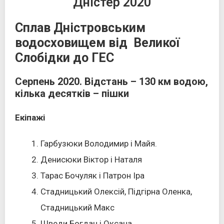
Дністер 2020
Сплав Дністровським
водосховищем від Великої
Слобідки до ГЕС
Серпень 2020. Відстань – 130 км водою,
кілька десятків – пішки
Екіпажі
Гарбузюки Володимир і Майя.
Денисюки Віктор і Наталя
Тарас Бочуляк і Патрон Іра
Стадницький Олексій, Підгірна Оленка,
Стадницький Макс
Шведи Богдан і Оксана