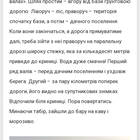
валах». Шлях простий – вгору від бази грунтовою
дорогю. Ліворуч – ліс, праворуч – територія
спочатку бази, а потім – дачного поселення.
Коли вони закінчаться, а дорога прямуватиме
далі, треба зійти з неї праворуч на паралельну
дорозі широку стежку, яка за кількадесят метрів
приведе до криниці. Вода дуже смачна! Перший
ряд валів – перед дачним поселенням і уздовж
берега. Другий – за пару кілометрів поперек
дороги, його видно на супутникових знімках.
Відпочили біля криниці. Пора повертатись.
Минаючи табір, зайшли до бару на каву і
морозиво.