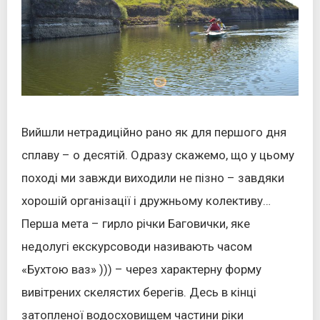
Вийшли нетрадиційно рано як для першого дня
сплаву – о десятій. Одразу скажемо, що у цьому
поході ми завжди виходили не пізно – завдяки
хорошій організації і дружньому колективу…
Перша мета – гирло річки Баговички, яке
недолугі екскурсоводи називають часом
«Бухтою ваз» ))) – через характерну форму
вивітрених скелястих берегів. Десь в кінці
затопленої водосховищем частини ріки