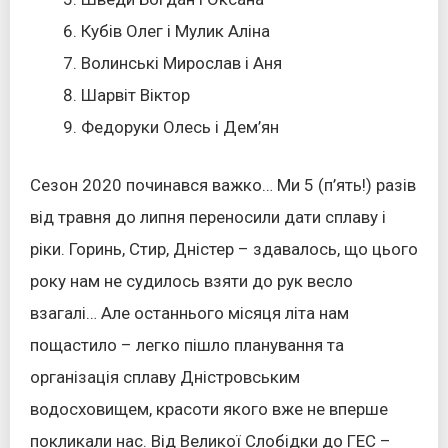
Кубів Олег і Мулик Аліна
Волинські Мирослав і Аня
Шарвіт Віктор
Федоруки Олесь і Дем’ян
Cезон 2020 починався важко… Ми 5 (п’ять!) разів
від травня до липня переносили дати сплаву і
ріки. Горинь, Стир, Дністер – здавалось, що цього
року нам не судилось взяти до рук весло
взагалі… Але останнього місяця літа нам
пощастило – легко пішло планування та
організація сплаву Дністровським
водосховищем, красоти якого вже не вперше
покликали нас. Від Великої Слобідки до ГЕС –