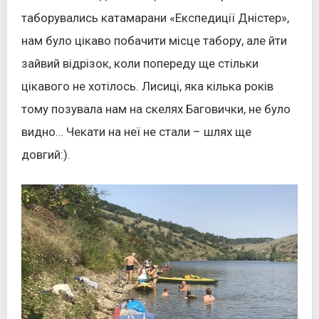
таборувались катамарани «Експедиції Дністер»,
нам було цікаво побачити місце табору, але йти
зайвий відрізок, коли попереду ще стільки
цікавого не хотілось. Лисиці, яка кілька років
тому позувала нам на скелях Баговички, не було
видно… Чекати на неї не стали – шлях ще
довгий:).