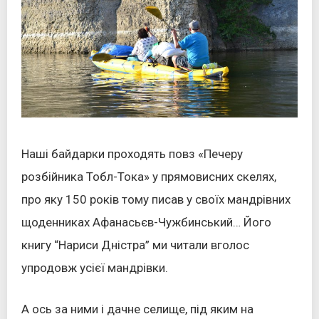
Наші байдарки проходять повз «Печеру
розбійника Тобл-Тока» у прямовисних скелях,
про яку 150 років тому писав у своїх мандрівних
щоденниках Афанасьєв-Чужбинський… Його
книгу “Нариси Дністра” ми читали вголос
упродовж усієї мандрівки.
А ось за ними і дачне селище, під яким на