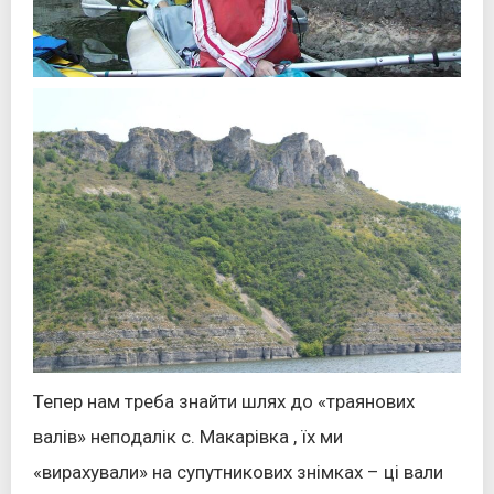
Тепер нам треба знайти шлях до «траянових
валів» неподалік с. Макарівка , їх ми
«вирахували» на супутникових знімках – ці вали