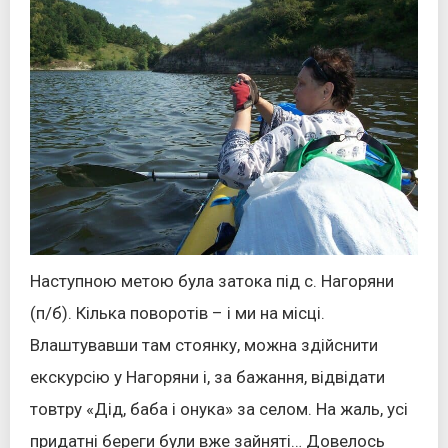
Наступною метою була затока під с. Нагоряни
(п/б). Кілька поворотів – і ми на місці.
Влаштувавши там стоянку, можна здійснити
екскурсію у Нагоряни і, за бажання, відвідати
товтру «Дід, баба і онука» за селом. На жаль, усі
придатні береги були вже зайняті… Довелось