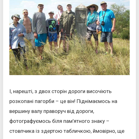
І, нарешті, з двох сторін дороги височіють
розкопані пагорби – це він! Піднімаємось на
вершину валу праворуч від дороги,
фотографуємось біля пам’ятного знаку –
стовпчика із здертою табличкою, ймовірно, ще