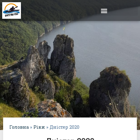
Головна
»
Ріки
»
Дністер 2020