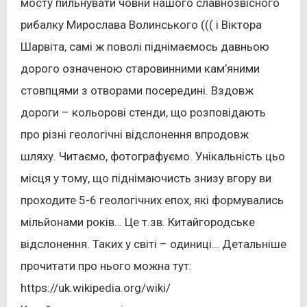
мосту пильнувати човни нашого славнозвісного
рибалку Мирослава Волинського ((( і Віктора
Шарвіта, самі ж поволі піднімаємось давньою
дорого означеною старовинними кам’яними
стовпцями з отворами посередині. Вздовж
дороги – кольорові стенди, що розповідають
про різні геологічні відслонення впродовж
шляху. Читаємо, фотографуємо. Унікальність цьо
місця у тому, що піднімаючисть знизу вгору ви
проходите 5-6 геологічних епох, які формувались
мільйонами років… Це т.зв. Китайгородське
відслонення. Таких у світі – одиниці… Детальніше
прочитати про нього можна тут:
https://uk.wikipedia.org/wiki/