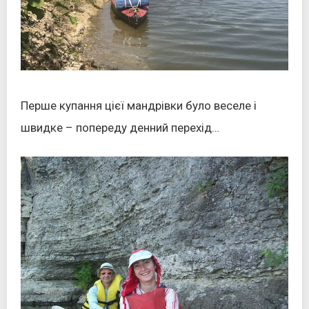
Перше купання цієї мандрівки було веселе і
швидке – попереду денний перехід…